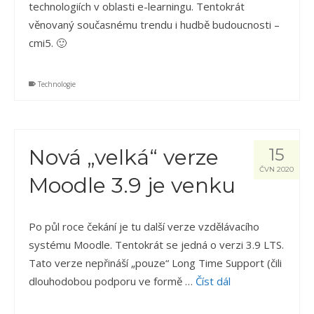
technologiích v oblasti e-learningu. Tentokrát
věnovaný současnému trendu i hudbě budoucnosti –
cmi5. 🙂
Technologie
Nová „velká“ verze
15
ČVN 2020
Moodle 3.9 je venku
Po půl roce čekání je tu další verze vzdělávacího
systému Moodle. Tentokrát se jedná o verzi 3.9 LTS.
Tato verze nepřináší „pouze“ Long Time Support (čili
dlouhodobou podporu ve formě …
Číst dál