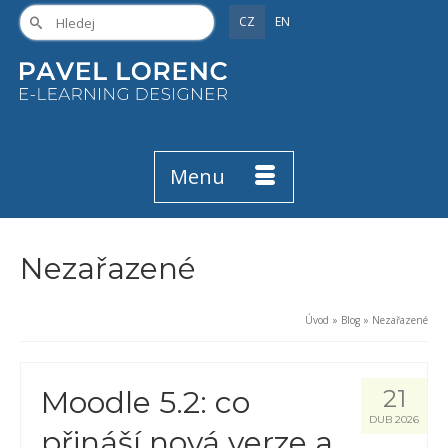
CZ
EN
Menu
Nezařazené
Úvod
»
Blog
»
Nezařazené
Moodle 5.2: co
21
DUB 2026
přináší nová verze a