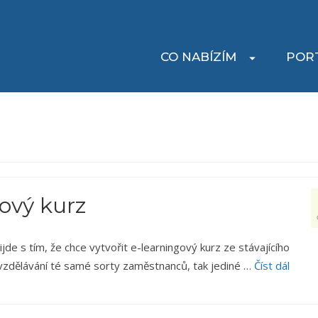
CO NABÍZÍM
POR
gový kurz
jde s tím, že chce vytvořit e-learningový kurz ze stávajícího
o vzdělávání té samé sorty zaměstnanců, tak jediné …
Číst dál