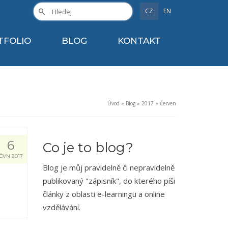
CZ
EN
TFOLIO
BLOG
KONTAKT
Úvod
»
Blog
»
2017
»
Červen
6
Co je to blog?
ČVN 2017
Blog je můj pravidelně či nepravidelně
publikovaný "zápisník", do kterého píši
články z oblasti e-learningu a online
vzdělávání.