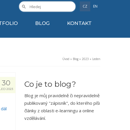
CZ
EN
TFOLIO
BLOG
KONTAKT
Úvod
»
Blog
»
2023
»
Leden
30
Co je to blog?
LED 2023
Blog je můj pravidelně či nepravidelně
publikovaný "zápisník", do kterého píši
 dál
články z oblasti e-learningu a online
vzdělávání.