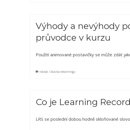
Výhody a nevýhody p
průvodce v kurzu
Použití animované postavičky se může zdát ja
návod
,
Ukázka elearningu
Co je Learning Record
LRS se poslední dobou hodně skloňované slovo. P