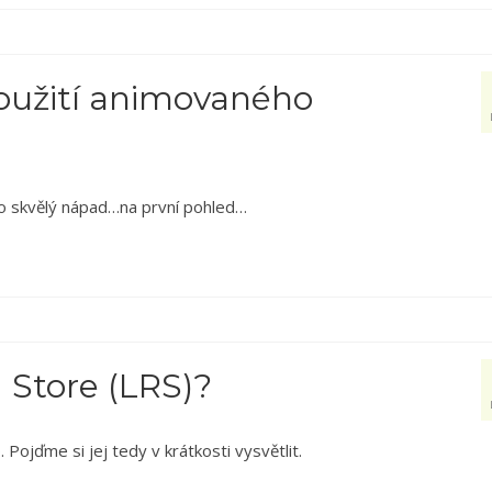
oužití animovaného
ko skvělý nápad…na první pohled…
 Store (LRS)?
ojďme si jej tedy v krátkosti vysvětlit.