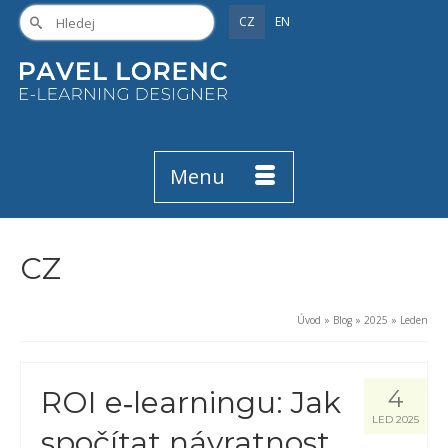
CZ
EN
Menu
CZ
Úvod
»
Blog
»
2025
»
Leden
ROI e‑learningu: Jak
4
LED 2025
spočítat návratnost