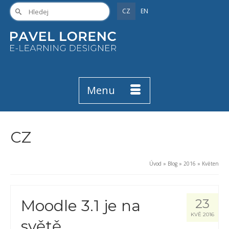
CZ
EN
Menu
CZ
Úvod
»
Blog
»
2016
»
Květen
Moodle 3.1 je na
23
KVĚ 2016
světě