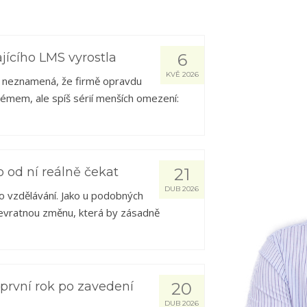
ajícího LMS vyrostla
6
KVĚ 2026
tě neznamená, že firmě opravdu
lémem, ale spíš sérií menších omezení:
o od ní reálně čekat
21
DUB 2026
o vzdělávání. Jako u podobných
převratnou změnu, která by zásadně
 první rok po zavedení
20
DUB 2026