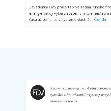
Zavedením LMS práce teprve začíná. Mnoho fire
energie věnují výběru systému, implementaci a
času už tomu, co v systému vlastně …
Číst dál
edstav.
S panem Lorencem jsme byli vždy maximálně 
ní dalších
vykonává velmi svědomitě a rychle. Jeho výs
le
velmi vysoké úrovni.