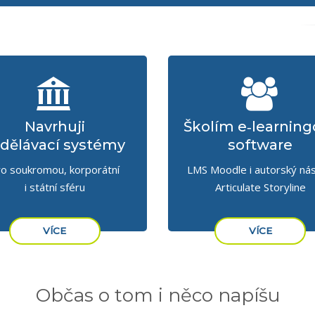
Navrhuji
Školím e‑learning
dělávací systémy
software
ro soukromou, korporátní
LMS Moodle i autorský nás
i státní sféru
Articulate Storyline
VÍCE
VÍCE
Občas o tom i něco napíšu