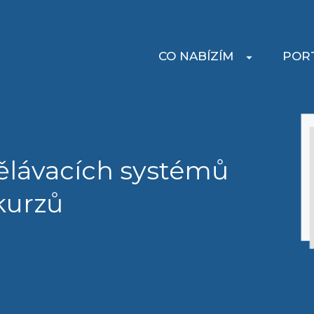
CO NABÍZÍM
POR
ělávacích systémů
kurzů