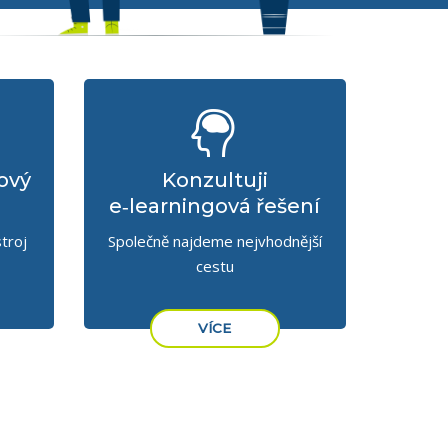
ový
Konzultuji
e‑learningová řešení
troj
Společně najdeme nejvhodnější
cestu
VÍCE