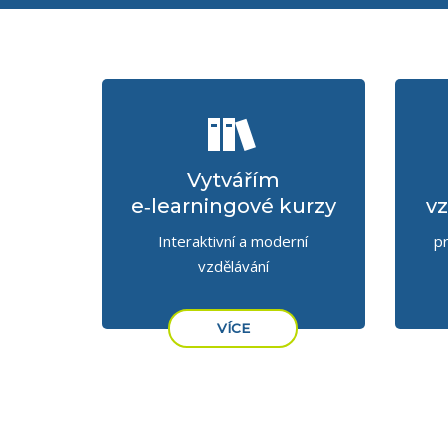
Vytvářím
e‑learningové kurzy
vz
Interaktivní a moderní
p
vzdělávání
VÍCE