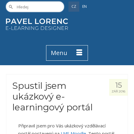
CZ
EN
Menu
Spustil jsem
15
ZÁŘ 2016
ukázkový e-
learningový portál
Připravil jsem pro Vás ukázkový vzdělávací
portál postavený na
LMS Moodle
. Tento portál