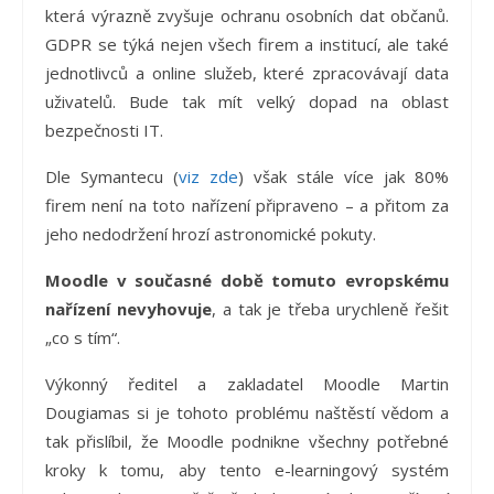
která výrazně zvyšuje ochranu osobních dat občanů.
GDPR se týká nejen všech firem a institucí, ale také
jednotlivců a online služeb, které zpracovávají data
uživatelů. Bude tak mít velký dopad na oblast
bezpečnosti IT.
Dle Symantecu (
viz zde
) však stále více jak 80%
firem není na toto nařízení připraveno – a přitom za
jeho nedodržení hrozí astronomické pokuty.
Moodle v současné době tomuto evropskému
nařízení nevyhovuje
, a tak je třeba urychleně řešit
„co s tím“.
Výkonný ředitel a zakladatel Moodle Martin
Dougiamas si je tohoto problému naštěstí vědom a
tak přislíbil, že Moodle podnikne všechny potřebné
kroky k tomu, aby tento e-learningový systém