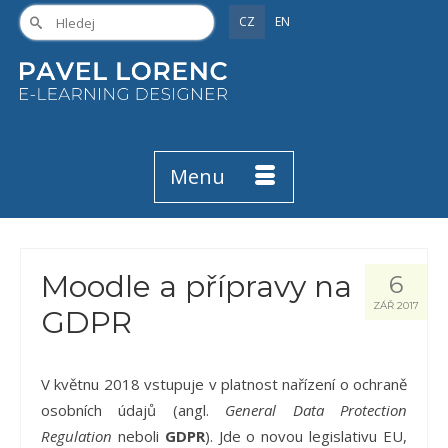
CZ
EN
Menu
Moodle a přípravy na
6
ZÁŘ 2017
GDPR
V květnu 2018 vstupuje v platnost nařízení o ochraně
osobních údajů (angl.
General Data Protection
Regulation
neboli
GDPR
). Jde o novou legislativu EU,