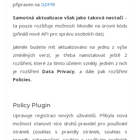
připraven na
GDPR
!
Samotná aktualizace však jako taková nestačí
–
ta pouze rozšiřuje možnosti Moodle na úrovni kódu
(přináší nové API pro správu osobních dat).
Jakmile budete mít aktualizováno na jednu z výše
zmíněných verzí, je třeba nainstalovat ještě 2
rozšíření, které za tímto účelem vznikly. Jedním z nich
je rozšíření
Data Privacy
, a dále pak rozšíření
Policies.
Policy Plugin
Upravuje registraci nových uživatelů. Přibyla nová
možnost stanovit více druhů pravidel pro používání
stránek (souhlas s pravidly stránek, souhlas s
pravidly zabezpečení, souhlas s využívám osobních