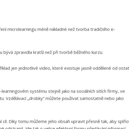
ní microlearningu méně nákladné než tvorba tradičního e-
 bývá zpravidla kratší než při tvorbě běžného kurzu.
klad jen jednotlivé video, které existuje jasně oddělené od ostat
learningovém systému stejně jako na sociálních sítích firmy, ve
netu. Vzdělávací „drobky“ můžete používat samostatně nebo jako
í cíl. Díky tomu můžeme jeho obsah upravit přesně tak, aby splňo
 odstranit. Jde tak o velice efektivní formu předávání informací.