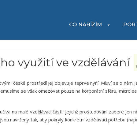
CO NABÍZÍM
POR
ho využití ve vzdělávání
novým, české prostředí jej objevuje teprve nyní. Mluví se o něm j
 Nemusíme se však omezovat pouze na korporátní sféru, microlea
iva na malé vzdělávací části, jejichž prostudování zabere jen ně
 jsou navrženy tak, aby pokryly konkrétní vzdělávací potřebu (např