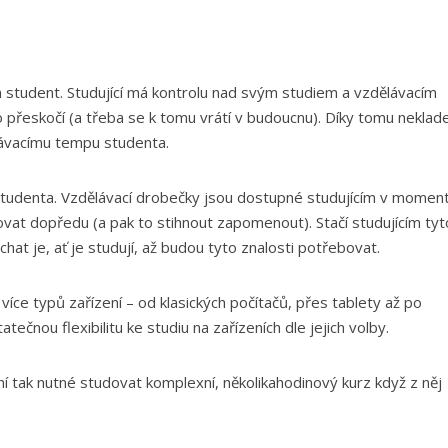
sám student. Studující má kontrolu nad svým studiem a vzdělávacím
co přeskočí (a třeba se k tomu vrátí v budoucnu). Díky tomu nekla
lávacímu tempu studenta.
 studenta. Vzdělávací drobečky jsou dostupné studujícím v moment
ovat dopředu (a pak to stihnout zapomenout). Stačí studujícím tyt
hat je, ať je studují, až budou tyto znalosti potřebovat.
íce typů zařízení – od klasických počítačů, přes tablety až po
ečnou flexibilitu ke studiu na zařízeních dle jejich volby.
ní tak nutné studovat komplexní, několikahodinový kurz když z něj