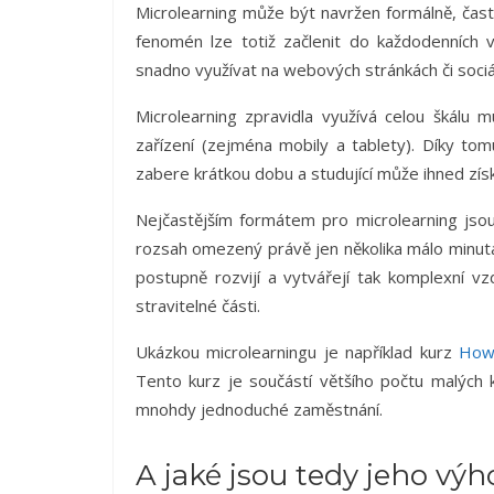
Microlearning může být navržen formálně, čast
fenomén lze totiž začlenit do každodenních v
snadno využívat na webových stránkách či sociáln
Microlearning zpravidla využívá celou škálu 
zařízení (zejména mobily a tablety). Díky to
zabere krátkou dobu a studující může ihned získ
Nejčastějším formátem pro microlearning jsou
rozsah omezený právě jen několika málo minuta
postupně rozvijí a vytvářejí tak komplexní vz
stravitelné části.
Ukázkou microlearningu je například kurz
How
Tento kurz je součástí většího počtu malých ku
mnohdy jednoduché zaměstnání.
A jaké jsou tedy jeho vý