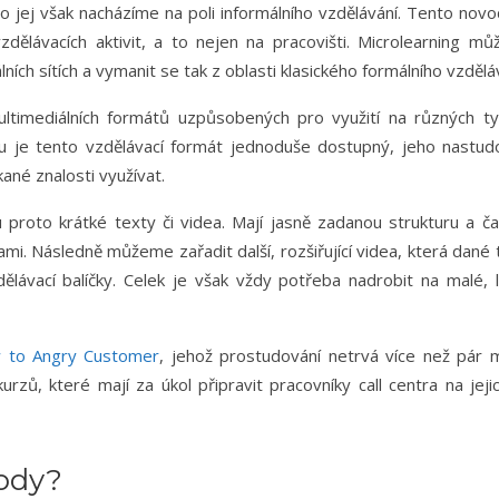
o jej však nacházíme na poli informálního vzdělávání. Tento nov
zdělávacích aktivit, a to nejen na pracovišti. Microlearning m
ích sítích a vymanit se tak z oblasti klasického formálního vzdělá
multimediálních formátů uzpůsobených pro využití na různých t
mu je tento vzdělávací formát jednoduše dostupný, jeho nastud
ané znalosti využívat.
 proto krátké texty či videa. Mají jasně zadanou strukturu a č
mi. Následně můžeme zařadit další, rozšiřující videa, která dané
dělávací balíčky. Celek je však vždy potřeba nadrobit na malé, 
 to Angry Customer
, jehož prostudování netrvá více než pár m
rzů, které mají za úkol připravit pracovníky call centra na jeji
hody?