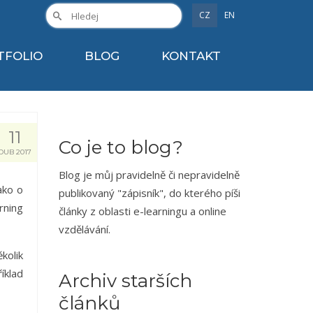
CZ
EN
TFOLIO
BLOG
KONTAKT
11
Co je to blog?
DUB 2017
Blog je můj pravidelně či nepravidelně
ako o
publikovaný "zápisník", do kterého píši
rning
články z oblasti e-learningu a online
vzdělávání.
kolik
íklad
Archiv starších
článků