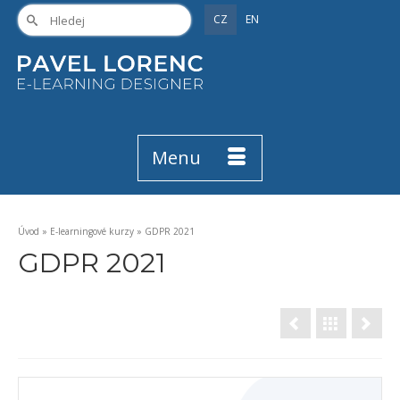
CZ
EN
Menu
Úvod
»
E-learningové kurzy
»
GDPR 2021
GDPR 2021