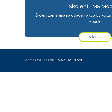
Školení LMS Mo
Školení zaměřená na ovládání a tvorbu kurz
Moodle
VÍCE ...
© 2026
PAVEL LORENC
|
ZÁSADY SOUKROMÍ