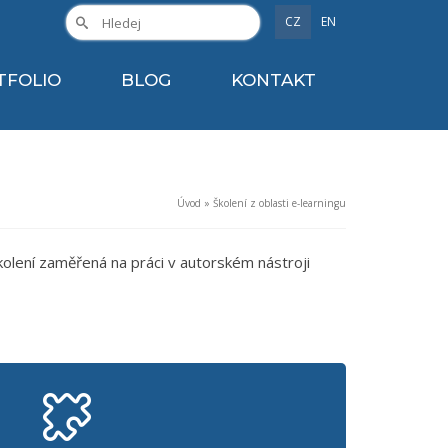
CZ
EN
TFOLIO
BLOG
KONTAKT
Úvod
»
Školení z oblasti e-learningu
kolení zaměřená na práci v autorském nástroji