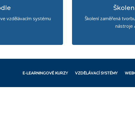
odle
Školení
ů ve vzdělávacím systému
Školení zaměřená tvorbu
nástroje A
E-LEARNINGOVÉ KURZY
VZDĚLÁVACÍ SYSTÉMY
WEBO